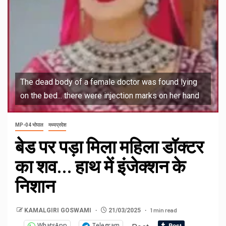
The dead body of a female doctor was found lying
on the bed... there were injection marks on her hand
MP-04 भोपाल
मध्यप्रदेश
बेड पर पड़ा मिला महिला डॉक्टर
का शव… हाथ में इंजेक्शन के
निशान
1 min read
KAMALGIRI GOSWAMI
21/03/2025
WhatsApp
Telegram