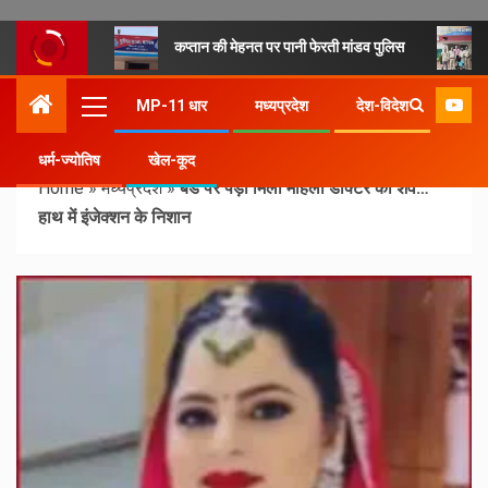
कप्तान की मेहनत पर पानी फेरती मांडव पुलिस
MP-11 धार
मध्यप्रदेश
देश-विदेश
धर्म-ज्योतिष
खेल-कूद
Home
»
मध्यप्रदेश
»
बेड पर पड़ा मिला महिला डॉक्टर का शव…
हाथ में इंजेक्शन के निशान