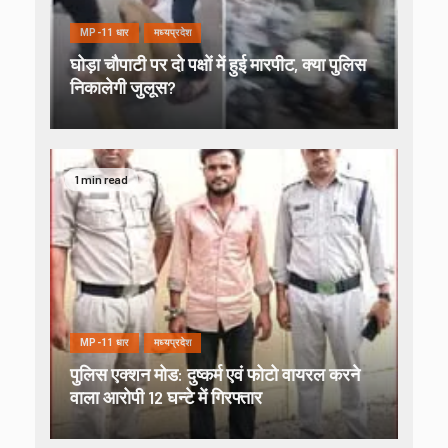
MP-11 धार
मध्यप्रदेश
घोड़ा चौपाटी पर दो पक्षों में हुई मारपीट, क्या पुलिस
निकालेगी जुलूस?
1 min read
MP-11 धार
मध्यप्रदेश
पुलिस एक्शन मोड: दुष्कर्म एवं फोटो वायरल करने
वाला आरोपी 12 घन्टे में गिरफ्तार