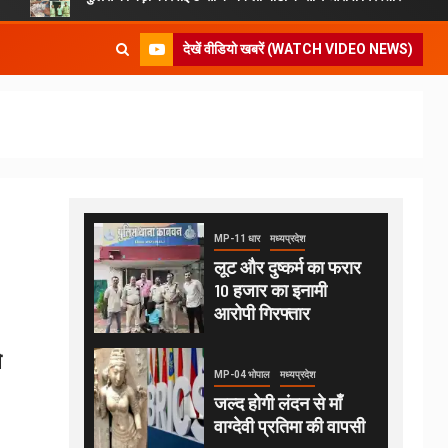
देखें वीडियो खबरें (WATCH VIDEO NEWS)
MP-11 धार
मध्यप्रदेश
लूट और दुष्कर्म का फरार
10 हजार का इनामी
आरोपी गिरफ्तार
े
MP-04 भोपाल
मध्यप्रदेश
जल्द होगी लंदन से माँ
वाग्देवी प्रतिमा की वापसी