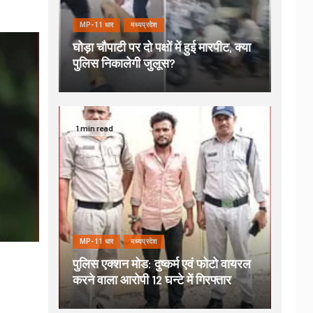
MP-11 धार
मध्यप्रदेश
घोड़ा चौपाटी पर दो पक्षों में हुई मारपीट, क्या
पुलिस निकालेगी जुलूस?
1 min read
MP-11 धार
मध्यप्रदेश
पुलिस एक्शन मोड: दुष्कर्म एवं फोटो वायरल
करने वाला आरोपी 12 घन्टे में गिरफ्तार