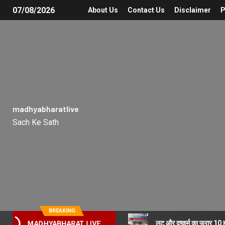
07/08/2026
About Us
Contact Us
Disclaimer
P
madhyabharatlive
Sach Ke Sath
BREAKING
लूट और दुष्कर्म का फरार 10
MADHYABHARAT LIVE