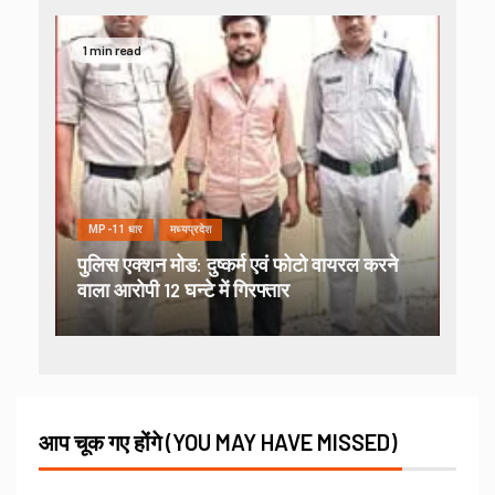
1 min read
MP-11 धार
मध्यप्रदेश
पुलिस एक्शन मोड: दुष्कर्म एवं फोटो वायरल करने
वाला आरोपी 12 घन्टे में गिरफ्तार
आप चूक गए होंगे (YOU MAY HAVE MISSED)