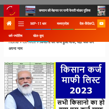
कप्तान की मेहनत पर पानी फेरती मांडव पुलिस
MP-11 धार
मध्यप्रदेश
देश-विदेश
धर्म-ज्योतिष
खेल-कूद
Home
»
देश-विदेश
»
किसानों का कर्ज हुआ माफ, यहां चेक करें
अपना नाम