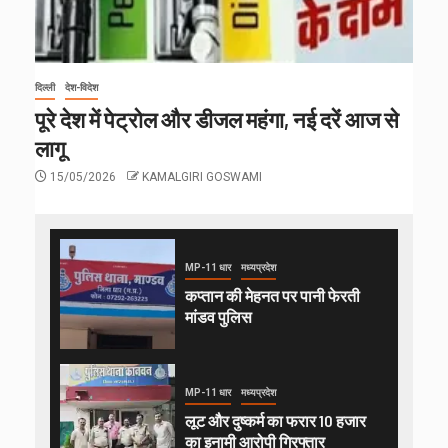
दिल्ली
देश-विदेश
पूरे देश में पेट्रोल और डीजल महंगा, नई दरें आज से
लागू
15/05/2026
KAMALGIRI GOSWAMI
MP-11 धार
मध्यप्रदेश
कप्तान की मेहनत पर पानी फेरती
मांडव पुलिस
MP-11 धार
मध्यप्रदेश
लूट और दुष्कर्म का फरार 10 हजार
का इनामी आरोपी गिरफ्तार