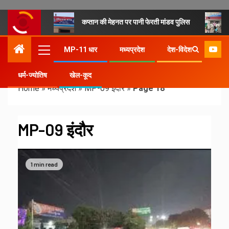
कप्तान की मेहनत पर पानी फेरती मांडव पुलिस
MP-11 धार
मध्यप्रदेश
देश-विदेश
धर्म-ज्योतिष
खेल-कूद
Home
»
मध्यप्रदेश
»
MP-09 इंदौर
»
Page 18
MP-09 इंदौर
1 min read