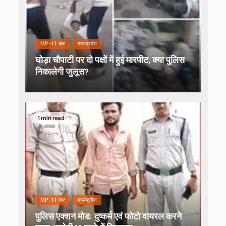
MP-11 धार
मध्यप्रदेश
घोड़ा चौपाटी पर दो पक्षों में हुई मारपीट, क्या पुलिस
निकालेगी जुलूस?
1 min read
MP-11 धार
मध्यप्रदेश
पुलिस एक्शन मोड: दुष्कर्म एवं फोटो वायरल करने