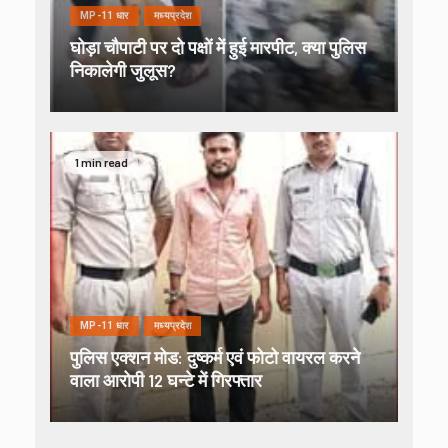
MP-11 धार
मध्यप्रदेश
घोड़ा चौपाटी पर दो पक्षों में हुई मारपीट, क्या पुलिस
निकालेगी जुलूस?
1 min read
MP-11 धार
मध्यप्रदेश
पुलिस एक्शन मोड: दुष्कर्म एवं फोटो वायरल करने
वाला आरोपी 12 घन्टे में गिरफ्तार