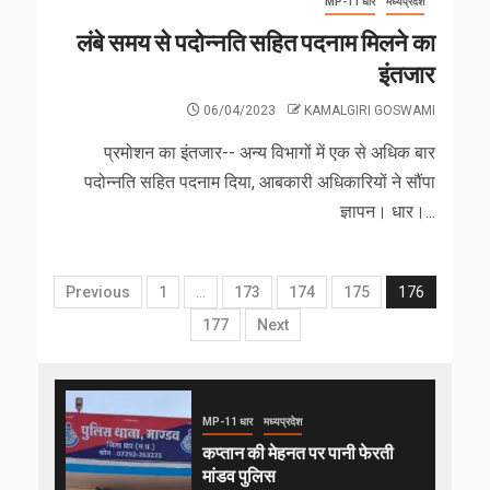
MP-11 धार
मध्यप्रदेश
लंबे समय से पदोन्नति सहित पदनाम मिलने का
इंतजार
06/04/2023
KAMALGIRI GOSWAMI
प्रमोशन का इंतजार-- अन्य विभागों में एक से अधिक बार
पदोन्नति सहित पदनाम दिया, आबकारी अधिकारियों ने सौंपा
ज्ञापन। धार।...
Previous
1
…
173
174
175
176
177
Next
MP-11 धार
मध्यप्रदेश
कप्तान की मेहनत पर पानी फेरती
मांडव पुलिस