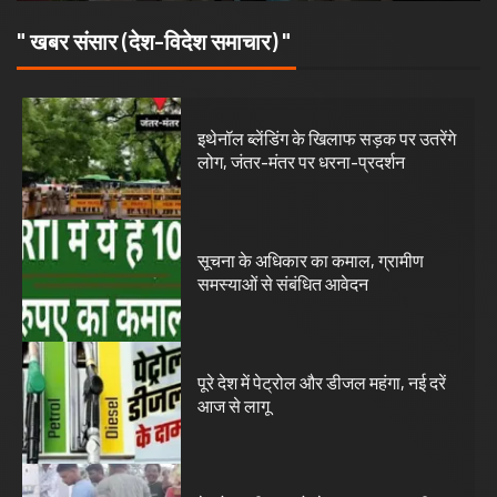
" खबर संसार (देश-विदेश समाचार) "
MP-04 भोपाल
मध्यप्रदेश
जल्द होगी लंदन से माँ वाग्देवी प्रतिमा की वापसी
05/08/2026
KAMALGIRI GOSWAMI
1
इथेनॉल ब्लेंडिंग के खिलाफ सड़क पर उतरेंगे
लोग, जंतर-मंतर पर धरना-प्रदर्शन
1 min read
2
सूचना के अधिकार का कमाल, ग्रामीण
समस्याओं से संबंधित आवेदन
3
पूरे देश में पेट्रोल और डीजल महंगा, नई दरें
आज से लागू
4