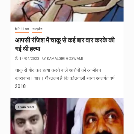
MP-11 धार
मध्यप्रदेश
रिश्वतखोरी चरम पर: आईडी पर जमीन चढ़ाने के
नाम पर भी घूस
MP-11 धार
मध्यप्रदेश
30/07/2026
KAMALGIRI GOSWAMI
आपसी रंजिश में चाकू से कई बार वार करके की
गई थी हत्या
14/04/2023
KAMALGIRI GOSWAMI
चाकु से गोद कर हत्‍या करने वाले आरोपी को आजीवन
कारावास। धार। गौरतलब है कि कोतवाली थाना अन्तर्गत वर्ष
2018...
1 min read