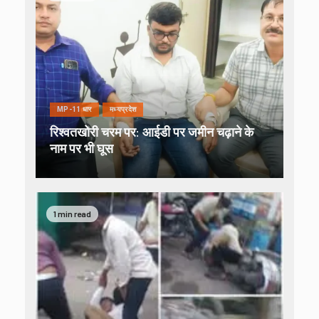
MP-11 धार
मध्यप्रदेश
रिश्वतखोरी चरम पर: आईडी पर जमीन चढ़ाने के
नाम पर भी घूस
1 min read