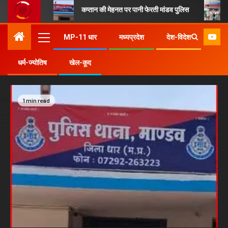
कप्तान की मेहनत पर पानी फेरती मांडव पुलिस
MP-11 धार
मध्यप्रदेश
देश-विदेश
" माँ की गोद पिता का आशय मेरा मध्यप्रदेश "
धर्म-ज्योतिष
खेल-कूद
1 min read