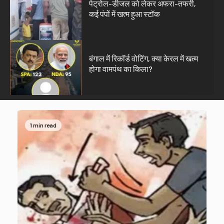
पेट्रोल-डीजल को लेकर अफरा-तफरी,
MP-09 इंदौर
मध्यप्रदेश
कई पंपों में खत्म हुआ स्टॉक
पुलिस की बड़ी कार्रवाई 5 सौ के नकली नोटों के
साथ आरोपी गिरफ्तार
5
03/08/2026
KAMALGIRI GOSWAMI
बंगाल में रिकॉर्ड वोटिंग, क्या केरल में खत्म
होगा वामपंथ का किला?
1 min read
1 min read